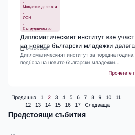
,
Младежки делегати
,
ООН
,
Сътрудничество
Дипломатическият институт взе участ
на новите български младежки делег
юни 24, 2026
Дипломатическият институт за поредна година 
подбора на новите български младежки...
Прочетете 
Предишна
1
2
3
4
5
6
7
8
9
10
11
12
13
14
15
16
17
Следваща
Предстоящи събития