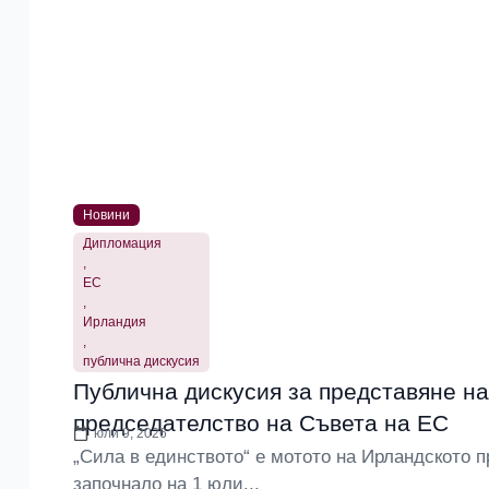
Новини
Дипломация
,
ЕС
,
Ирландия
,
публична дискусия
Публична дискусия за представяне н
председателство на Съвета на ЕС
юли 9, 2026
„Сила в единството“ е мотото на Ирландското 
започнало на 1 юли...