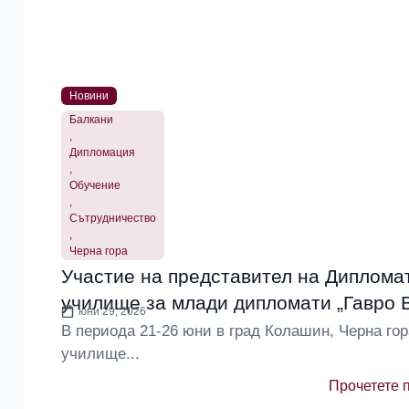
Новини
Балкани
,
Дипломация
,
Обучение
,
Сътрудничество
,
Черна гора
Участие на представител на Дипломат
училище за млади дипломати „Гавро В
юни 29, 2026
В периода 21-26 юни в град Колашин, Черна гор
училище...
Прочетете 