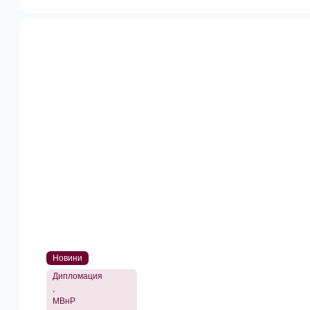
Новини
Дипломация
,
МВнР