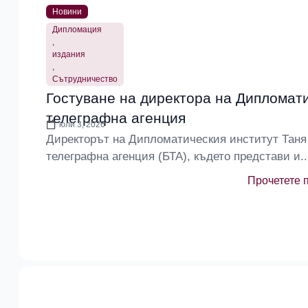
Новини
Дипломация
,
издания
,
Сътрудничество
Гостуване на директора на Дипломати
телеграфна агенция
юли 3, 2026
Директорът на Дипломатическия институт Таня
телеграфна агенция (БТА), където представи и..
Прочетете 