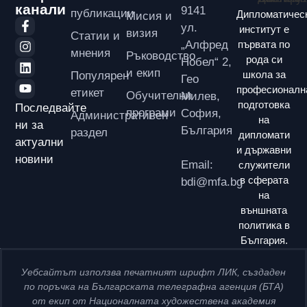
канали
9141
публикации
Дипломатичес
Мисия и
ул.
институт е
визия
Статии и
първата по
„Алфред
мнения
Ръководство
рода си
Нобел“ 2,
и екип
школа за
Популярен
Гео
професионалн
етикет
Обучителни
Милев,
подготовка
Последвайте
програми
София,
Административен
на
ни за
България
раздел
дипломати
актуални
и държавни
новини
Email:
служители
в сферата
bdi@mfa.bg
на
външната
политика в
България.
Уебсайтът използва печатният шрифт ЛИК, създаден
по поръчка на Българската телеграфна агенция (БТА)
от екип от Националната художествена академия