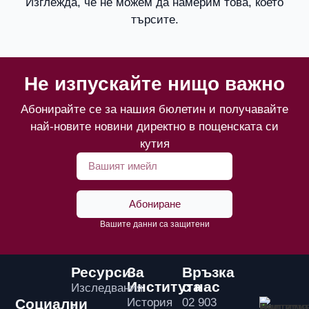
Изглежда, че не можем да намерим това, което
търсите.
Не изпускайте нищо важно
Абонирайте се за нашия бюлетин и получавайте
най-новите новини директно в пощенската си
кутия
Абониране
Вашите данни са защитени
Ресурси
За
Връзка
Института
с нас
Изследвания
Социални
История
02 903
и