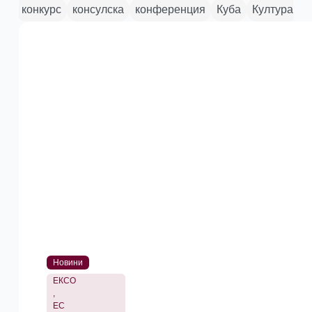
га
конкурс
консулска
конференция
Куба
Култура
Л
Новини
ЕКСО
,
ЕС