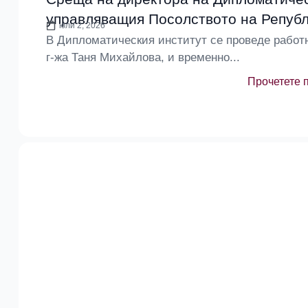
управляващия Посолството на Репуб
юли 2, 2026
В Дипломатическия институт се проведе работ
г-жа Таня Михайлова, и временно...
Прочетете 