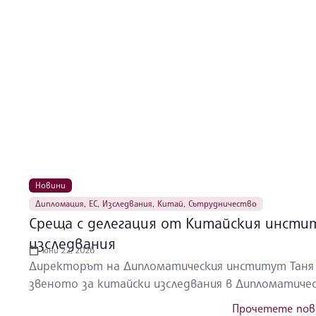
Новини
Дипломация
,
ЕС
,
Изследвания
,
Китай
,
Сътрудничество
Среща с делегация от Китайския инсти
изследвания
юни 22, 2026
Директорът на Дипломатическия институт Таня 
звеното за китайски изследвания в Дипломатическ
Прочетете пов