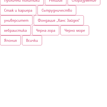
Публични политики
Религия
Споразумение
Стаж и кариера
Сътрудничество
университет
Фондация „Ханс Зайдел“
хебраистика
Черна гора
Черно море
Япония
Всички