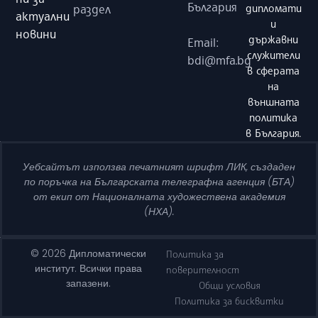
България
раздел
дипломати
актуални
и
новини
държавни
Email:
служители
bdi@mfa.bg
в сферата
на
външната
политика
в България.
Уебсайтът използва печатният шрифт ЛИК, създаден
по поръчка на Българската телеграфна агенция (БТА)
от екип от Националната художествена академия
(НХА).
© 2026 Дипломатически
Политика за
институт. Всички права
поверителност
запазени.
Общи условия
Политика за бисквитки