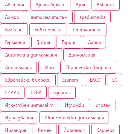
Австрия
Азербайджан
Азия
Албания
Алжир
антисемитизъм
арабистика
Балкани
Библиотека
Геополитика
Германия
Грузия
Гърция
Дания
Дигитална дипломация
Дипломация
Дипломация
евро
Европейски въпроси
Европейски въпроси
Египет
ЕКСО
ЕС
ЕС-ЛАК
ЕСВД
издания
Изкуствен интелект
Изложби
израел
Изследвания
Икономическа дипломация
Ирландия
Йемен
Йордания
Кариера