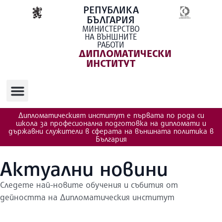
РЕПУБЛИКА
БЪЛГАРИЯ
МИНИСТЕРСТВО
НА ВЪНШНИТЕ
РАБОТИ
ДИПЛОМАТИЧЕСКИ
ИНСТИТУТ
Дипломатическият институт е първата по рода си
школа за професионална подготовка на дипломати и
държавни служители в сферата на външната политика в
България
Актуални новини
Следете най-новите обучения и събития от
дейността на Дипломатическия институт