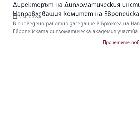
Директорът на Дипломатическия инсти
Направляващия комитет на Европейска
юни 19, 2026
В проведено работно заседание в Брюксел на На
Европейската дипломатическа академия участва 
Прочетете пов