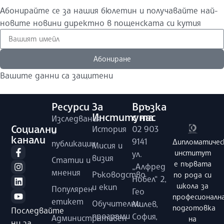
Абонирайте се за нашия бюлетин и получавайте най-
новите новини директно в пощенската си кутия
Абониране
Вашите данни са защитени
Ресурси
За
Връзка
Института
с нас
Изследвания
Социални
История
02 903
и
канали
9141
Дипломатичес
публикации
Мисия и
институт
ул.
визия
Статии и
е първата
„Алфред
мнения
Ръководство
по рода си
Нобел“ 2,
школа за
и екип
Популярен
Гео
професионалн
етикет
Обучителни
Милев,
подготовка
Последвайте
програми
София,
Административен
на
ни за