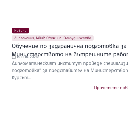
Новини
Дипломация
,
МВнР
,
Обучение
,
Сътрудничество
Обучение по задгранична подготовка за
Министерството на вътрешните рабо
юни 16, 2026
Дипломатическият институт проведе специализи
подготовка“ за представител на Министерствот
Курсът...
Прочетете пов