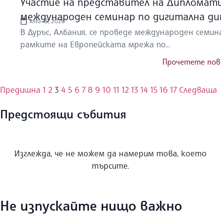
Участие на представител на Дипломат
международен семинар по дигитална ди
юни 12, 2026
В Дуръс, Албания, се проведе международен семин
рамките на Европейската мрежа по...
Прочетете пов
Предишна
1
2
3
4
5
6
7
8
9
10
11
12
13
14
15
16
17
Следваща
Предстоящи събития
Изглежда, че не можем да намерим това, което
търсите.
Не изпускайте нищо важно