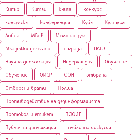
Кипър
Китай
книга
конкурс
консулска
конференция
Куба
Култура
Либия
МВнР
Меморандум
Младежки делегати
награда
НАТО
Научна дипломация
Нидерландия
Обучение
Обучение
ОИСР
ООН
отбрана
Отворени врати
Полша
Противодействие на дезинформацията
Протокол и етикет
ПСЮИЕ
Публична дипломация
публична дискусия