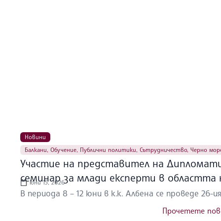
Новини
Балкани
,
Обучение
,
Публични политики
,
Сътрудничество
,
Черно мор
Участие на представител на Дипломат
семинар за млади експерти в областта
юни 15, 2026
В периода 8 – 12 юни в к.к. Албена се проведе 26-и
Прочетете пов