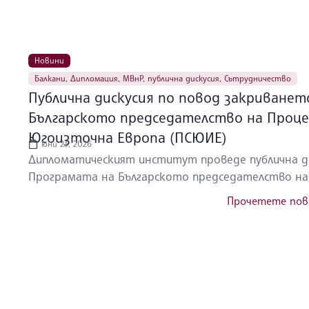
Новини
Балкани
,
Дипломация
,
МВнР
,
публична дискусия
,
Сътрудничество
Публична дискусия по повод закриванет
Българското председателство на Проце
Югоизточна Европа (ПСЮИЕ)
юни 23, 2026
Дипломатическият институт проведе публична ди
Програмата на Българското председателство на П
Прочетете пов