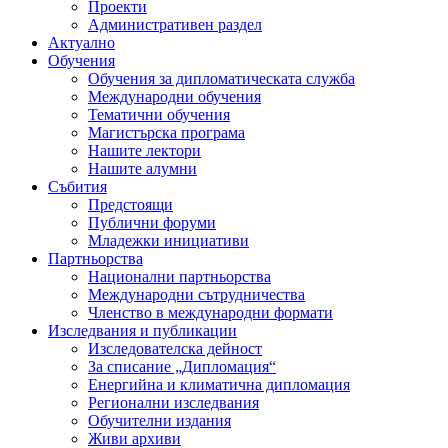
Проекти
Административен раздел
Актуално
Обучения
Обучения за дипломатическата служба
Международни обучения
Тематични обучения
Магистърска програма
Нашите лектори
Нашите алумни
Събития
Предстоящи
Публични форуми
Младежки инициативи
Партньорства
Национални партньорства
Международни сътрудничества
Членство в международни формати
Изследвания и публикации
Изследователска дейност
За списание „Дипломация“
Енергийна и климатична дипломация
Регионални изследвания
Обучителни издания
Живи архиви