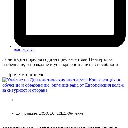
май 14, 2026
За четвърта поредна година през месец май Центърът за
изследване, изграждане и усъвършенстване на способности
на...
Прочетете повече
Новини
Дипломация
,
ЕКСО
,
ЕС
,
ЕСВД
,
Обучение