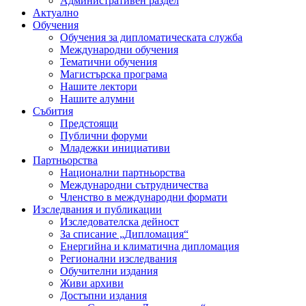
Административен раздел
Актуално
Обучения
Обучения за дипломатическата служба
Международни обучения
Тематични обучения
Магистърска програма
Нашите лектори
Нашите алумни
Събития
Предстоящи
Публични форуми
Младежки инициативи
Партньорства
Национални партньорства
Международни сътрудничества
Членство в международни формати
Изследвания и публикации
Изследователска дейност
За списание „Дипломация“
Енергийна и климатична дипломация
Регионални изследвания
Обучителни издания
Живи архиви
Достъпни издания