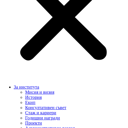
За института
Мисия и визия
История
Екип
Консултативен съвет
Стаж и кариери
Годишни награди
Проекти