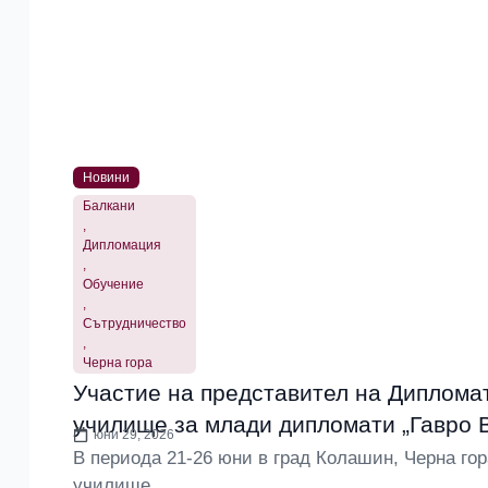
Новини
Балкани
,
Дипломация
,
Обучение
,
Сътрудничество
,
Черна гора
Участие на представител на Дипломат
училище за млади дипломати „Гавро В
юни 29, 2026
В периода 21-26 юни в град Колашин, Черна гор
училище...