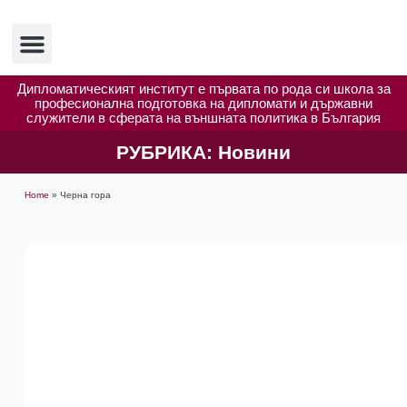
Изследвания и публикации
Полезни ресурси
Дипломатическият институт е първата по рода си школа за
професионална подготовка на дипломати и държавни
служители в сферата на външната политика в България
РУБРИКА:
Новини
Home
»
Черна гора