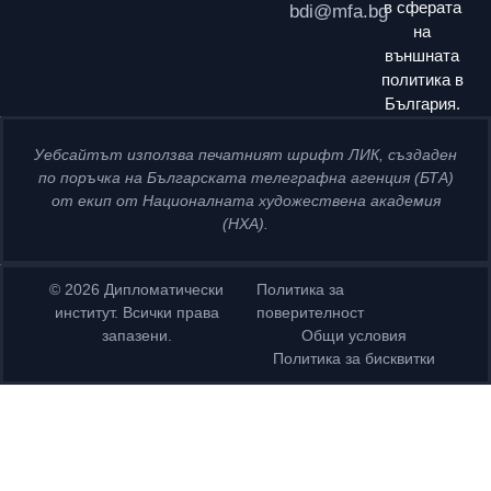
в сферата
bdi@mfa.bg
на
външната
политика в
България.
Уебсайтът използва печатният шрифт ЛИК, създаден
по поръчка на Българската телеграфна агенция (БТА)
от екип от Националната художествена академия
(НХА).
© 2026 Дипломатически
Политика за
институт. Всички права
поверителност
запазени.
Общи условия
Политика за бисквитки