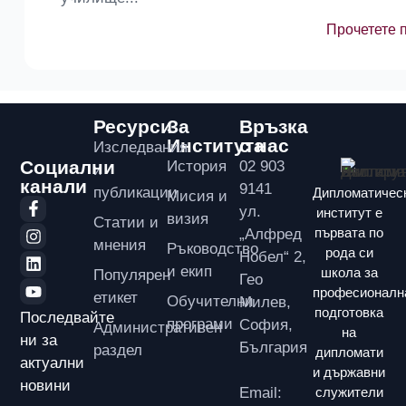
Прочетете 
Ресурси
За
Връзка
Института
с нас
Изследвания
Социални
История
02 903
и
канали
9141
публикации
Дипломатичес
Мисия и
ул.
институт е
визия
Статии и
първата по
„Алфред
мнения
Ръководство
рода си
Нобел“ 2,
и екип
школа за
Популярен
Гео
професионалн
етикет
Обучителни
Милев,
подготовка
Последвайте
програми
София,
Административен
на
ни за
България
раздел
дипломати
актуални
и държавни
новини
Email:
служители