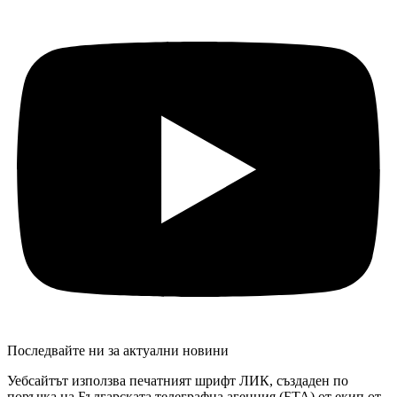
Последвайте ни за актуални новини
Уебсайтът използва печатният шрифт ЛИК, създаден по
поръчка на Българската телеграфна агенция (БТА) от екип от