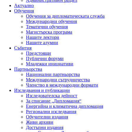
Административен раздел
Актуално
Обучения
Обучения за дипломатическата служба
Международни обучения
Тематични обучения
Магистърска програма
Нашите лектори
Нашите алумни
Събития
Предстоящи
Публични форуми
Младежки инициативи
Партньорства
Национални партньорства
Международни сътрудничества
Членство в международни формати
Изследвания и публикации
Изследователска дейност
За списание „Дипломация“
Енергийна и климатична дипломация
Регионални изследвания
Обучителни издания
Живи архиви
Достъпни издания