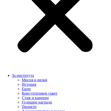
За института
Мисия и визия
История
Екип
Консултативен съвет
Стаж и кариери
Годишни награди
Проекти