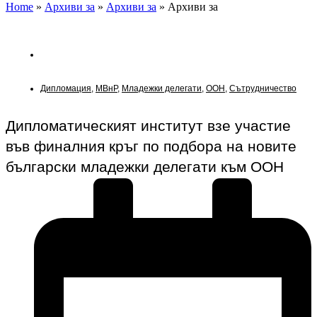
Home
»
Архиви за
»
Архиви за
»
Архиви за
Новини
Дипломация
,
МВнР
,
Младежки делегати
,
ООН
,
Сътрудничество
Дипломатическият институт взе участие
във финалния кръг по подбора на новите
български младежки делегати към ООН