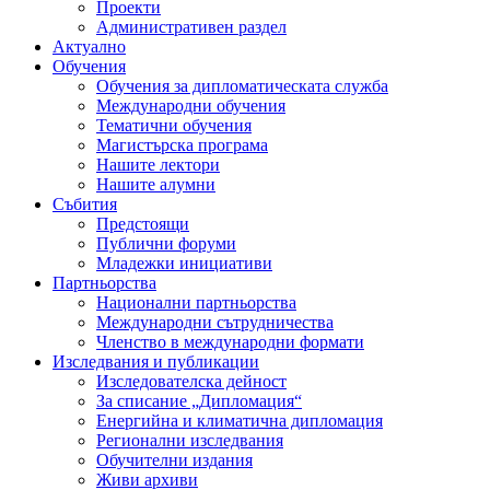
Проекти
Административен раздел
Актуално
Обучения
Обучения за дипломатическата служба
Международни обучения
Тематични обучения
Магистърска програма
Нашите лектори
Нашите алумни
Събития
Предстоящи
Публични форуми
Младежки инициативи
Партньорства
Национални партньорства
Международни сътрудничества
Членство в международни формати
Изследвания и публикации
Изследователска дейност
За списание „Дипломация“
Енергийна и климатична дипломация
Регионални изследвания
Обучителни издания
Живи архиви