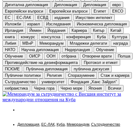
Дигитална дипломация
Дипломация
Дипломация
евро
Европейски въпроси
Европейски въпроси
Египет
ЕКСО
ЕС
ЕС-ЛАК
ЕСВД
издания
Изкуствен интелект
Изложби
израел
Изследвания
Икономическа дипломация
Ирландия
Йемен
Йордания
Кариера
Кипър
Китай
книга
конкурс
консулска
конференция
Куба
Култура
Либия
МВнР
Меморандум
Младежки делегати
награда
НАТО
Научна дипломация
Нидерландия
Обучение
Обучение
ОИСР
ООН
отбрана
Отворени врати
Полша
Противодействие на дезинформацията
Протокол и етикет
ПСЮИЕ
Публична дипломация
публична дискусия
Публични политики
Религия
Споразумение
Стаж и кариера
Сътрудничество
университет
Фондация „Ханс Зайдел“
хебраистика
Черна гора
Черно море
Япония
Всички
Новини
Дипломация
,
ЕС-ЛАК
,
Куба
,
Меморандум
,
Сътрудничество