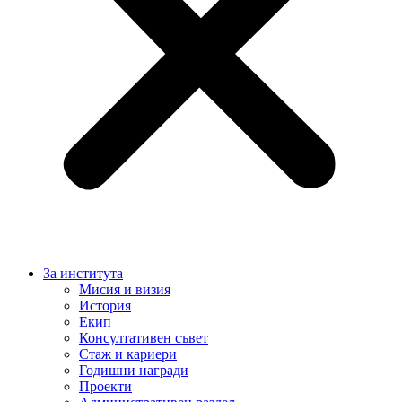
За института
Мисия и визия
История
Екип
Консултативен съвет
Стаж и кариери
Годишни награди
Проекти