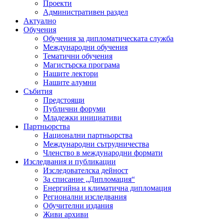
Проекти
Административен раздел
Актуално
Обучения
Обучения за дипломатическата служба
Международни обучения
Тематични обучения
Магистърска програма
Нашите лектори
Нашите алумни
Събития
Предстоящи
Публични форуми
Младежки инициативи
Партньорства
Национални партньорства
Международни сътрудничества
Членство в международни формати
Изследвания и публикации
Изследователска дейност
За списание „Дипломация“
Енергийна и климатична дипломация
Регионални изследвания
Обучителни издания
Живи архиви