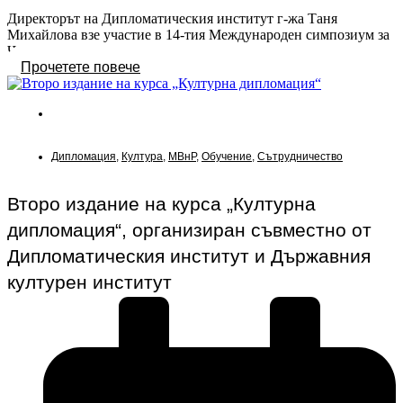
Директорът на Дипломатическия институт г-жа Таня
Михайлова взе участие в 14-тия Международен симпозиум за
Черно море,...
Прочетете повече
Новини
Дипломация
,
Култура
,
МВнР
,
Обучение
,
Сътрудничество
Второ издание на курса „Културна
дипломация“, организиран съвместно от
Дипломатическия институт и Държавния
културен институт