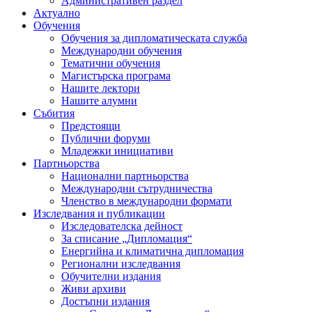
Административен раздел
Актуално
Обучения
Обучения за дипломатическата служба
Международни обучения
Тематични обучения
Магистърска програма
Нашите лектори
Нашите алумни
Събития
Предстоящи
Публични форуми
Младежки инициативи
Партньорства
Национални партньорства
Международни сътрудничества
Членство в международни формати
Изследвания и публикации
Изследователска дейност
За списание „Дипломация“
Енергийна и климатична дипломация
Регионални изследвания
Обучителни издания
Живи архиви
Достъпни издания