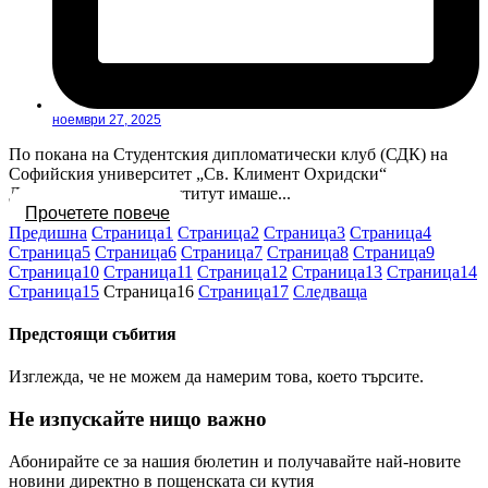
ноември 27, 2025
По покана на Студентския дипломатически клуб (СДК) на
Софийския университет „Св. Климент Охридски“
Дипломатическият институт имаше...
Прочетете повече
Предишна
Страница
1
Страница
2
Страница
3
Страница
4
Страница
5
Страница
6
Страница
7
Страница
8
Страница
9
Страница
10
Страница
11
Страница
12
Страница
13
Страница
14
Страница
15
Страница
16
Страница
17
Следваща
Предстоящи събития
Изглежда, че не можем да намерим това, което търсите.
Не изпускайте нищо важно
Абонирайте се за нашия бюлетин и получавайте най-новите
новини директно в пощенската си кутия