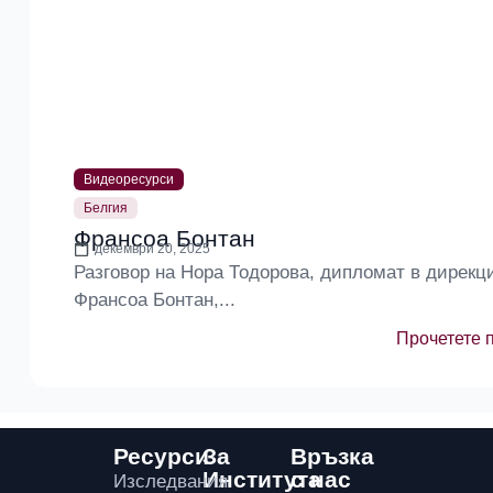
Видеоресурси
Белгия
Франсоа Бонтан
декември 20, 2025
Разговор на Нора Тодорова, дипломат в дирекци
Франсоа Бонтан,...
Прочетете 
Ресурси
За
Връзка
Института
с нас
Изследвания