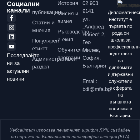
Социални
История
02 903
и
канали
9141
публикации
Дипломатичес
Мисия и
ул.
институт е
визия
Статии и
първата по
„Алфред
мнения
Ръководство
рода си
Нобел“ 2,
и екип
школа за
Популярен
Гео
професионалн
етикет
Обучителни
Милев,
подготовка
Последвайте
програми
София,
Административен
на
ни за
България
раздел
дипломати
актуални
и държавни
новини
Email:
служители
в сферата
bdi@mfa.bg
на
външната
политика в
България.
Уебсайтът използва печатният шрифт ЛИК, създаден
по поръчка на Българската телеграфна агенция (БТА)