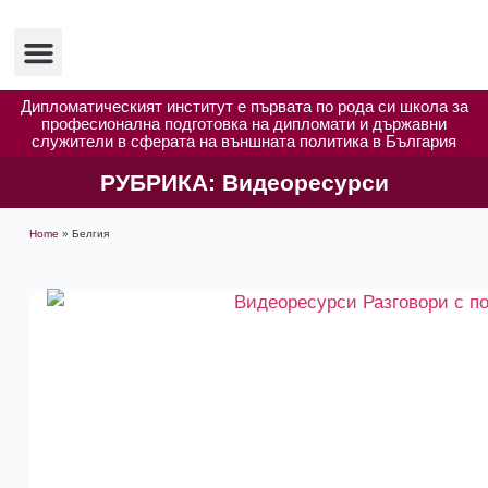
Изследвания и публикации
Полезни ресурси
Дипломатическият институт е първата по рода си школа за
професионална подготовка на дипломати и държавни
служители в сферата на външната политика в България
РУБРИКА:
Видеоресурси
Home
»
Белгия