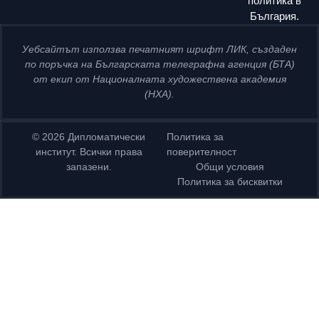
политика в
България.
Уебсайтът използва печатният шрифт ЛИК, създаден
по поръчка на Българската телеграфна агенция (БТА)
от екип от Националната художествена академия
(НХА).
© 2026 Дипломатически
Политика за
институт. Всички права
поверителност
запазени.
Общи условия
Политика за бисквитки