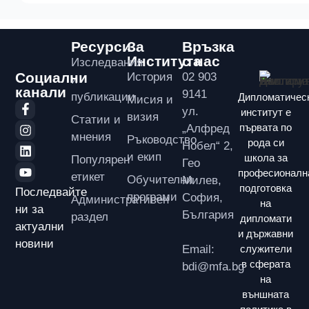
Ресурси
За
Връзка
Института
с нас
Изследвания
Социални
История
02 903
и
канали
9141
публикации
Дипломатичес
Мисия и
ул.
институт е
визия
Статии и
първата по
„Алфред
мнения
Ръководство
рода си
Нобел“ 2,
и екип
школа за
Популярен
Гео
професионалн
етикет
Обучителни
Милев,
подготовка
Последвайте
програми
София,
Административен
на
ни за
България
раздел
дипломати
актуални
и държавни
новини
Email:
служители
в сферата
bdi@mfa.bg
на
външната