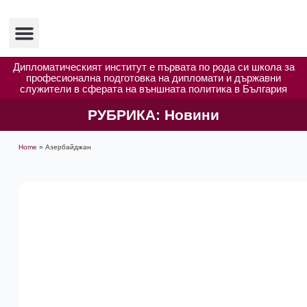
Изследвания и публикации
Полезни ресурси
Дипломатическият институт е първата по рода си школа за
професионална подготовка на дипломати и държавни
служители в сферата на външната политика в България
РУБРИКА:
Новини
Home
»
Азербайджан