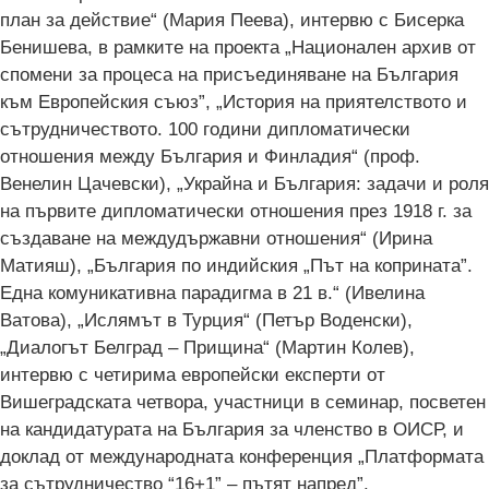
план за действие“ (Мария Пеева), интервю с Бисерка
Бенишева, в рамките на проекта „Национален архив от
спомени за процеса на присъединяване на България
към Европейския съюз”, „История на приятелството и
сътрудничеството. 100 години дипломатически
отношения между България и Финладия“ (проф.
Венелин Цачевски), „Украйна и България: задачи и роля
на първите дипломатически отношения през 1918 г. за
създаване на междудържавни отношения“ (Ирина
Матияш), „България по индийския „Път на коприната”.
Една комуникативна парадигма в 21 в.“ (Ивелина
Ватова), „Ислямът в Турция“ (Петър Воденски),
„Диалогът Белград – Прищина“ (Мартин Колев),
интервю с четирима европейски експерти от
Вишеградската четвора, участници в семинар, посветен
на кандидатурата на България за членство в ОИСР, и
доклад от международната конференция „Платформата
за сътрудничество “16+1” – пътят напред”.