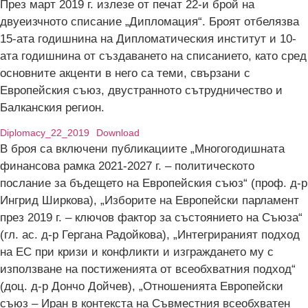
През март 2019 г. излезе от печат 22-и брой на
двуеизчното списание „Дипломация“. Броят отбелязва
15-ата годишнина на Дипломатическия институт и 10-
ата годишнина от създаването на списанието, като сред
основните акценти в него са теми, свързани с
Европейския съюз, двустранното сътрудничество и
Балканския регион.
Diplomacy_22_2019
Download
В броя са включени публикациите „Многогодишната
финансова рамка 2021-2027 г. – политическото
послание за бъдещето на Европейския съюз“ (проф. д-р
Ингрид Ширкова), „Изборите на Европейски парламент
през 2019 г. – ключов фактор за състоянието на Съюза“
(гл. ас. д-р Гергана Радойкова), „Интегрираният подход
на ЕС при кризи и конфликти и изграждането му с
използване на постиженията от всеобхватния подход“
(доц. д-р Дончо Дойчев), „Отношенията Европейски
съюз – Иран в контекста на Съвместния всеобхватен