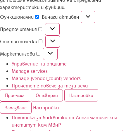
характеристики и функции.
Функционални
Винаги активен
Предпочитания
Статистически
Маркетингови
Управление на опциите
Manage services
Manage {vendor_count} vendors
Прочетете повече за тези цели
Приемам
Отхвърли
Настройки
Настройки
Запазване
Политика за бисквитки на Дипломатическия
институт към МВнР