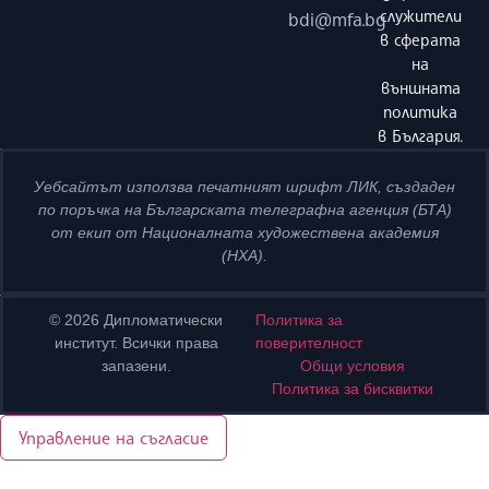
служители
bdi@mfa.bg
в сферата
на
външната
политика
в България.
Уебсайтът използва печатният шрифт ЛИК, създаден
по поръчка на Българската телеграфна агенция (БТА)
от екип от Националната художествена академия
(НХА).
© 2026 Дипломатически
Политика за
институт. Всички права
поверителност
запазени.
Общи условия
Политика за бисквитки
Управление на съгласие