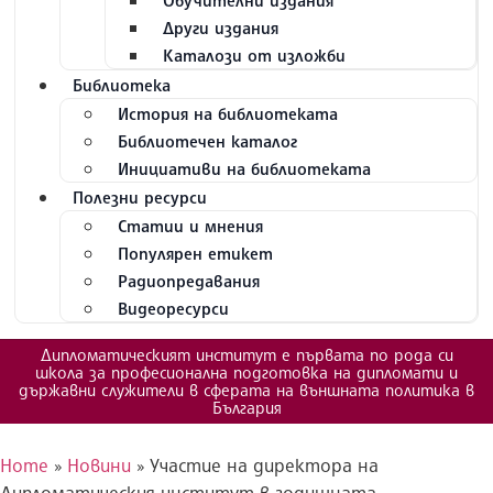
Обучителни издания
Други издания
Каталози от изложби
Библиотека
История на библиотеката
Библиотечен каталог
Инициативи на библиотеката
Полезни ресурси
Статии и мнения
Популярен етикет
Радиопредавания
Видеоресурси
Дипломатическият институт е първата по рода си
школа за професионална подготовка на дипломати и
държавни служители в сферата на външната политика в
България
Home
»
Новини
»
Участие на директора на
Дипломатическия институт в годишната