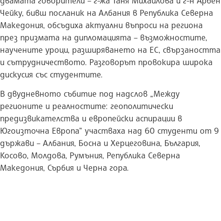
двамата говорители – г-жа Таня Михайлова и г-н Арбен
Чейку, бивш посланик на Албания в Република Северна
Македония, обсъдиха актуални въпроси на региона
през призмата на дипломацията – възможностите,
научените уроци, разширяването на ЕС, свързаността
и сътрудничеството. Разговорът провокира широка
дискусия със студентите.
В двудневното събитие под надслов „Между
регионите и реалностите: геополитически
предизвикателства и европейски аспирации в
Югоизточна Европа” участваха над 60 студенти от 9
държави – Албания, Босна и Херцеговина, България,
Косово, Молдова, Румъния, Република Северна
Македония, Сърбия и Черна гора.