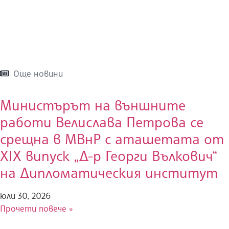
Още новини
Министърът на външните
работи Велислава Петрова се
срещна в МВнР с аташетата от
XIX випуск „Д-р Георги Вълкович“
на Дипломатическия институт
юли 30, 2026
Прочети повече »