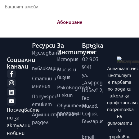
Абониране
Ресурси
За
Връзка
Института
с нас
Изследвания
Социални
История
02 903
и
канали
9141
публикации
Дипломатичес
Мисия и
ул.
институт
визия
Статии и
е първата
„Алфред
мнения
Ръководство
по рода си
Нобел“ 2,
и екип
школа за
Популярен
Гео
професионалн
етикет
Обучителни
Милев,
подготовка
Последвайте
програми
София,
Административен
на
ни за
България
раздел
дипломати
актуални
и
новини
Email:
държавни