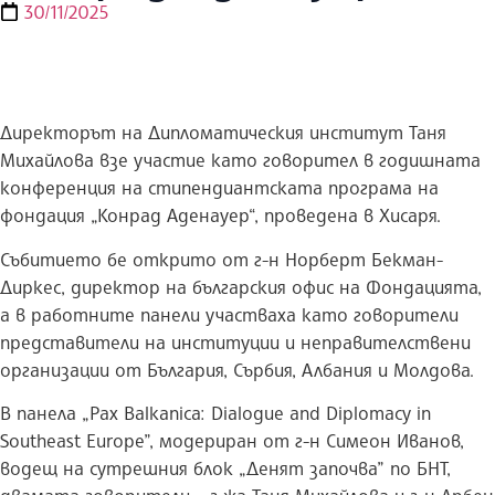
30/11/2025
Директорът на Дипломатическия институт Таня
Михайлова взе участие като говорител в годишната
конференция на стипендиантската програма на
фондация „Конрад Аденауер“, проведена в Хисаря.
Събитието бе открито от г-н Норберт Бекман-
Диркес, директор на българския офис на Фондацията,
а в работните панели участваха като говорители
представители на институции и неправителствени
организации от България, Сърбия, Албания и Молдова.
В панела „Pax Balkanica: Dialogue and Diplomacy in
Southeast Europe”, модериран от г-н Симеон Иванов,
водещ на сутрешния блок „Денят започва” по БНТ,