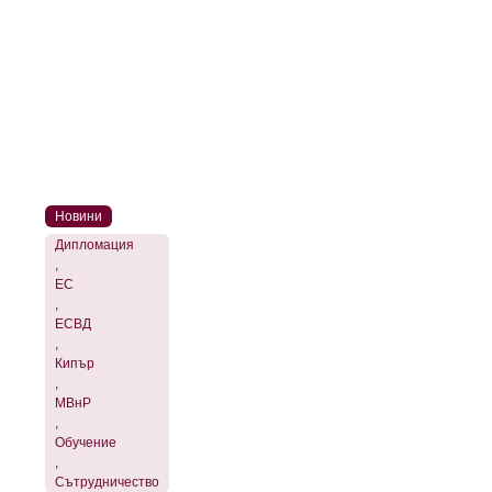
Новини
Дипломация
,
ЕС
,
ЕСВД
,
Кипър
,
МВнР
,
Обучение
,
Сътрудничество