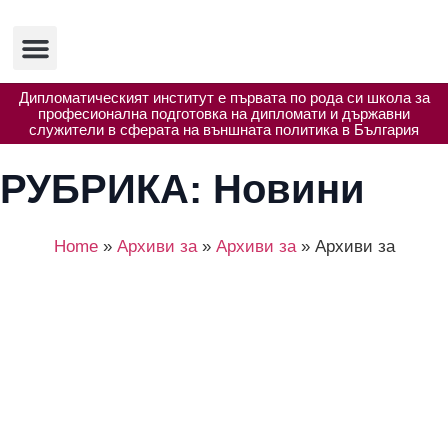
Изследвания и публикации
Полезни ресурси
Дипломатическият институт е първата по рода си школа за
професионална подготовка на дипломати и държавни
служители в сферата на външната политика в България
РУБРИКА:
Новини
Home
»
Архиви за
»
Архиви за
»
Архиви за