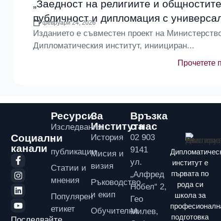
„Заедност на религиите и общностите
публичност и дипломация с универсал
февруари 24, 2026
Изданието е съвместен проект на Министерств
Дипломатическия институт, иниициран...
Прочетете 
Ресурси
За
Връзка
Института
с нас
Изследвания
Социални
История
02 903
и
канали
9141
публикации
Дипломатичес
Мисия и
ул.
институт е
визия
Статии и
първата по
„Алфред
мнения
Ръководство
рода си
Нобел“ 2,
и екип
школа за
Популярен
Гео
професионалн
етикет
Обучителни
Милев,
подготовка
Последвайте