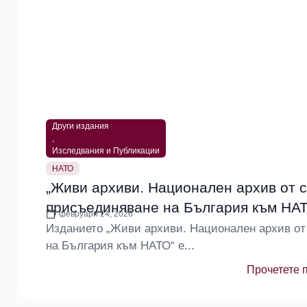
Други издания
,
Изследвания и Публикации
НАТО
„Живи архиви. Национален архив от 
присъединяване на България към НАТО
февруари 24, 2026
Изданието „Живи архиви. Национален архив от
на България към НАТО“ е...
Прочетете 