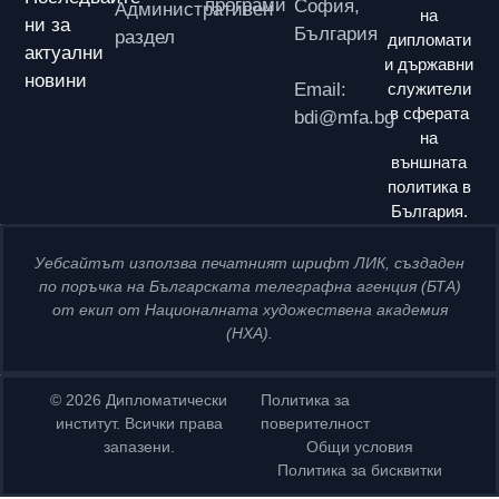
програми
София,
Административен
на
ни за
България
раздел
дипломати
актуални
и държавни
новини
Email:
служители
в сферата
bdi@mfa.bg
на
външната
политика в
България.
Уебсайтът използва печатният шрифт ЛИК, създаден
по поръчка на Българската телеграфна агенция (БТА)
от екип от Националната художествена академия
(НХА).
© 2026 Дипломатически
Политика за
институт. Всички права
поверителност
запазени.
Общи условия
Политика за бисквитки