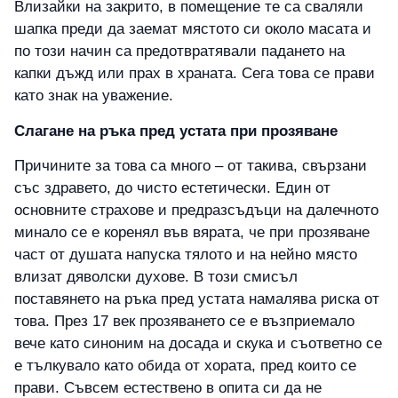
Влизайки на закрито, в помещение те са сваляли
шапка преди да заемат мястото си около масата и
по този начин са предотвратявали падането на
капки дъжд или прах в храната. Сега това се прави
като знак на уважение.
Слагане на ръка пред устата при прозяване
Причините за това са много – от такива, свързани
със здравето, до чисто естетически. Един от
основните страхове и предразсъдъци на далечното
минало се е коренял във вярата, че при прозяване
част от душата напуска тялото и на нейно място
влизат дяволски духове. В този смисъл
поставянето на ръка пред устата намалява риска от
това. През 17 век прозяването се е възприемало
вече като синоним на досада и скука и съответно се
е тълкувало като обида от хората, пред които се
прави. Съвсем естествено в опита си да не