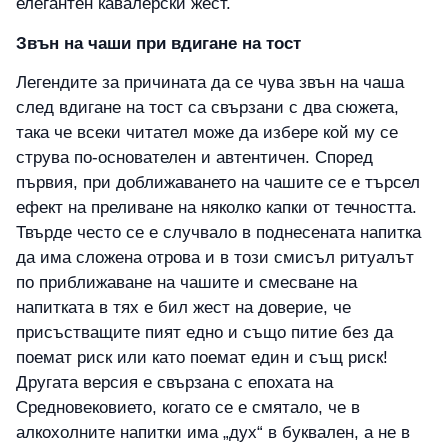
елегантен кавалерски жест.
Звън на чаши при вдигане на тост
Легендите за причината да се чува звън на чаша
след вдигане на тост са свързани с два сюжета,
така че всеки читател може да избере кой му се
струва по-основателен и автентичен. Според
първия, при доближаването на чашите се е търсел
ефект на преливане на няколко капки от течността.
Твърде често се е случвало в поднесената напитка
да има сложена отрова и в този смисъл ритуалът
по приближаване на чашите и смесване на
напитката в тях е бил жест на доверие, че
присъстващите пият едно и също питие без да
поемат риск или като поемат един и същ риск!
Другата версия е свързана с епохата на
Средновековието, когато се е смятало, че в
алкохолните напитки има „дух“ в буквален, а не в