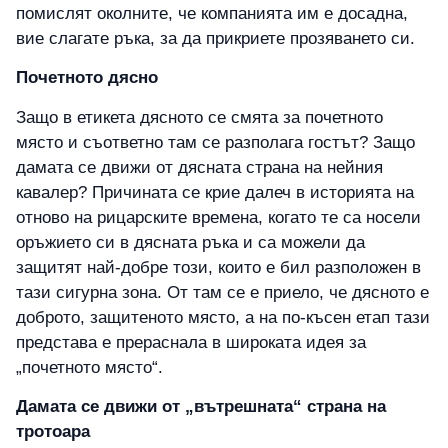
помислят околните, че компанията им е досадна,
вие слагате ръка, за да прикриете прозяването си.
Почетното дясно
Защо в етикета дясното се смята за почетното
място и съответно там се разполага гостът? Защо
дамата се движи от дясната страна на нейния
кавалер? Причината се крие далеч в историята на
отново на рицарските времена, когато те са носели
оръжието си в дясната ръка и са можели да
защитят най-добре този, които е бил разположен в
тази сигурна зона. От там се е приело, че дясното е
доброто, защитеното място, а на по-късен етап тази
представа е прераснала в широката идея за
„почетното място“.
Дамата се движи от „вътрешната“ страна на
тротоара