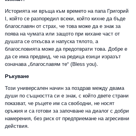
Историята ни връща към времето на папа Григорий
I, който се разпоредил всеки, който кихне да бъде
благославян от страх, че това може да е знак за
поява на чумата или защото при кихане част от
душата се откъсва и напуска тялото, а
благословията може да предотврати това. Добре е
да се има предвид, че на редица езици изразът
означава „благославям те“ (Bless you).
Ръкуване
Този универсален начин за поздрав между двама
души по същността си е знак, с който двете страни
показват, че ръцете им са свободни, не носят
оръжия и са готови за започване на диалог с добри
намерения, без риск от предприемане на агресивни
действия.