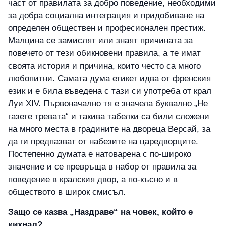
част от правилата за добро поведение, необходими
за добра социална интеграция и придобиване на
определен обществен и професионален престиж.
Малцина се замислят или знаят причината за
повечето от тези обикновени правила, а те имат
своята история и причина, които често са много
любопитни. Самата дума етикет идва от френския
език и е била въведена с тази си употреба от крал
Луи XIV. Първоначално тя е значела буквално „Не
газете тревата“ и такива табелки са били сложени
на много места в градините на двореца Версай, за
да ги предпазват от набезите на царедворците.
Постепенно думата е натоварена с по-широко
значение и се превръща в набор от правила за
поведение в кралския двор, а по-късно и в
обществото в широк смисъл.
Защо се казва „Наздраве“ на човек, който е
кихнал?