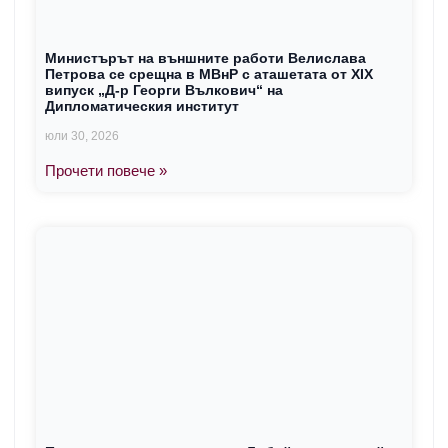
Министърът на външните работи Велислава
Петрова се срещна в МВнР с аташетата от XIX
випуск „Д-р Георги Вълкович“ на
Дипломатическия институт
юли 30, 2026
Прочети повече »