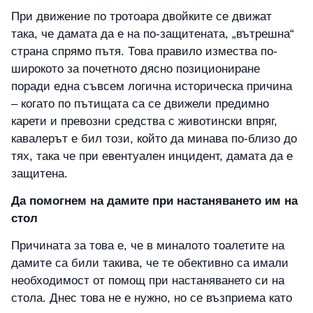
При движение по тротоара двойките се движат
така, че дамата да е на по-защитената, „вътрешна“
страна спрямо пътя. Това правило измества по-
широкото за почетното дясно позициониране
поради една съвсем логична историческа причина
– когато по пътищата са се движели предимно
карети и превозни средства с животински впряг,
кавалерът е бил този, който да минава по-близо до
тях, така че при евентуален инцидент, дамата да е
защитена.
Да помогнем на дамите при настаняването им на
стол
Причината за това е, че в миналото тоалетите на
дамите са били такива, че те обективно са имали
необходимост от помощ при настаняването си на
стола. Днес това не е нужно, но се възприема като