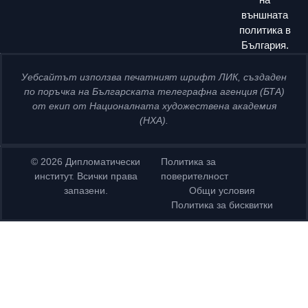
външната
политика в
България.
Уебсайтът използва печатният шрифт ЛИК, създаден
по поръчка на Българската телеграфна агенция (БТА)
от екип от Националната художествена академия
(НХА).
© 2026 Дипломатически
Политика за
институт. Всички права
поверителност
запазени.
Общи условия
Политика за бисквитки