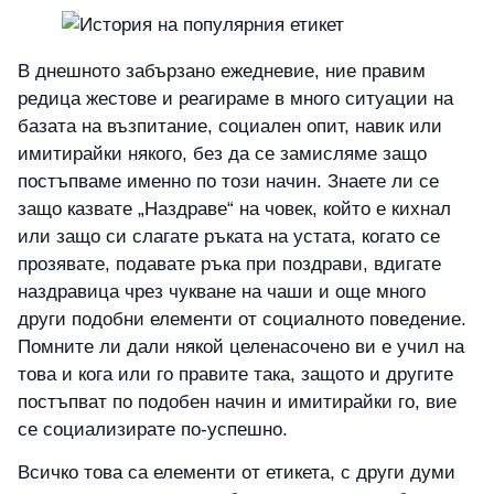
В днешното забързано ежедневие, ние правим
редица жестове и реагираме в много ситуации на
базата на възпитание, социален опит, навик или
имитирайки някого, без да се замисляме защо
постъпваме именно по този начин. Знаете ли се
защо казвате „Наздраве“ на човек, който е кихнал
или защо си слагате ръката на устата, когато се
прозявате, подавате ръка при поздрави, вдигате
наздравица чрез чукване на чаши и още много
други подобни елементи от социалното поведение.
Помните ли дали някой целенасочено ви е учил на
това и кога или го правите така, защото и другите
постъпват по подобен начин и имитирайки го, вие
се социализирате по-успешно.
Всичко това са елементи от етикета, с други думи