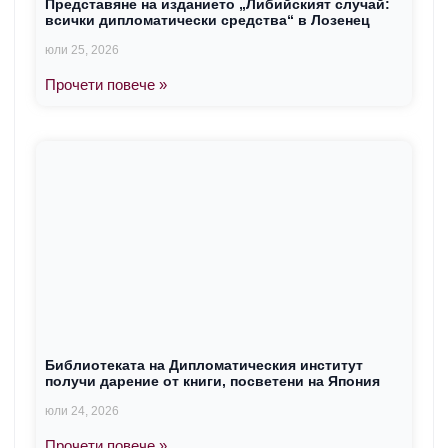
Представяне на изданието „Либийският случай:
всички дипломатически средства“ в Лозенец
юли 25, 2026
Прочети повече »
Библиотеката на Дипломатическия институт
получи дарение от книги, посветени на Япония
юли 24, 2026
Прочети повече »