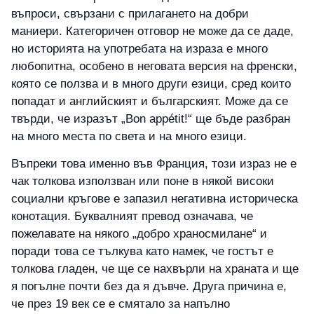
въпроси, свързани с прилагането на добри
маниери. Категоричен отговор не може да се даде,
но историята на употребата на израза е много
любопитна, особено в неговата версия на френски,
която се ползва и в много други езици, сред които
попадат и английският и българският. Може да се
твърди, че изразът „Bon appétit!“ ще бъде разбран
на много места по света и на много езици.
Въпреки това именно във Франция, този израз не е
чак толкова използван или поне в някой високи
социални кръгове е запазил негативна историческа
конотация. Буквалният превод означава, че
пожелавате на някого „добро храносмилане“ и
поради това се тълкува като намек, че гостът е
толкова гладен, че ще се нахвърли на храната и ще
я погълне почти без да я дъвче. Друга причина е,
че през 19 век се е смятало за напълно