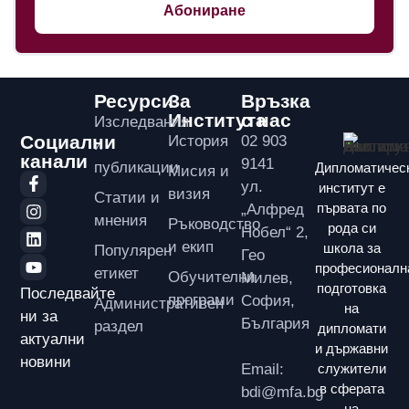
Абониране
Ресурси
За
Връзка
Института
с нас
Изследвания
Социални
История
02 903
и
канали
9141
публикации
Дипломатичес
Мисия и
ул.
институт е
визия
Статии и
първата по
„Алфред
мнения
Ръководство
рода си
Нобел“ 2,
и екип
школа за
Популярен
Гео
професионалн
етикет
Обучителни
Милев,
подготовка
Последвайте
програми
София,
Административен
на
ни за
България
раздел
дипломати
актуални
и държавни
новини
Email:
служители
в сферата
bdi@mfa.bg
на