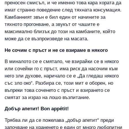
преносен смисъл, и че именно това кара хората да
имат странно поведение след тяхната консумация.
Камбанният звън е бил един от начините за
тяхното прогонване, а звукът от чашите е
максимално близък до този на камбаните, който
може да се възпроизведе на масата.
Не сочим с пръст и не се взираме в някого
В миналото се е смятало, че взирайки се в някого
или сочейки го с пръст, има риск да насочим към
него зли духове, наричало се е „Да гледаш някого
със зло око“. Разбира се, този мит е оборен, но
въпреки това соченето с пръст и взирането се
смятат за израз на лошо възпитание.
Добър апетит!
Bon
app
é
tit
!
Трябва ли да се пожелава „добър апетит“ преди
започване на храненето е един от много любопитни