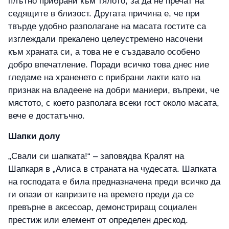
плътно прибрани към тялото, за да не пречат на
седящите в близост. Другата причина е, че при
твърде удобно разполагане на масата гостите са
изглеждали прекалено целеустремено насочени
към храната си, а това не е създавало особено
добро впечатление. Поради всичко това днес ние
гледаме на храненето с прибрани лакти като на
признак на владеене на добри маниери, въпреки, че
мястото, с което разполага всеки гост около масата,
вече е достатъчно.
Шапки долу
„Свали си шапката!“ – заповядва Кралят на
Шапкаря в „Алиса в страната на чудесата. Шапката
на господата е била предназначена преди всичко да
ги опази от капризите на времето преди да се
превърне в аксесоар, демонстриращ социален
престиж или елемент от определен дрескод.