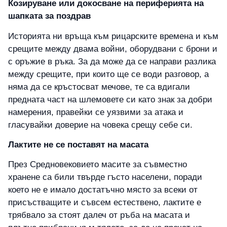
Козируване или докосване на периферията на
шапката за поздрав
Историята ни връща към рицарските времена и към
срещите между двама войни, оборудвани с брони и
с оръжие в ръка. За да може да се направи разлика
между срещите, при които ще се води разговор, а
няма да се кръстосват мечове, те са вдигали
предната част на шлемовете си като знак за добри
намерения, правейки се уязвими за атака и
гласувайки доверие на човека срещу себе си.
Лактите не се поставят на масата
През Средновековието масите за съвместно
хранене са били твърде гъсто населени, поради
което не е имало достатъчно място за всеки от
присъстващите и съвсем естествено, лактите е
трябвало за стоят далеч от ръба на масата и