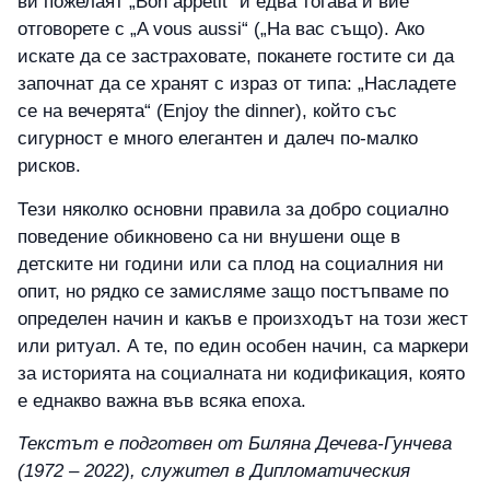
ви пожелаят „Bon appétit“ и едва тогава и вие
отговорете с „A vous aussi“ („На вас също). Ако
искате да се застраховате, поканете гостите си да
започнат да се хранят с израз от типа: „Насладете
се на вечерята“ (Enjoy the dinner), който със
сигурност е много елегантен и далеч по-малко
рисков.
Тези няколко основни правила за добро социално
поведение обикновено са ни внушени още в
детските ни години или са плод на социалния ни
опит, но рядко се замисляме защо постъпваме по
определен начин и какъв е произходът на този жест
или ритуал. А те, по един особен начин, са маркери
за историята на социалната ни кодификация, която
е еднакво важна във всяка епоха.
Текстът е подготвен от Биляна Дечева-Гунчева
(1972 – 2022), служител в Дипломатическия