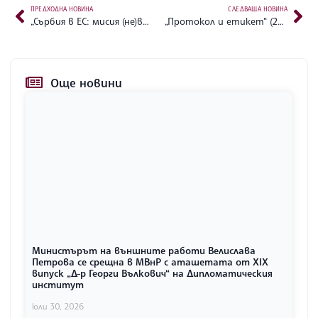
ПРЕДХОДНА НОВИНА
СЛЕДВАЩА НОВИНА
„Сърбия в ЕС: мисия (не)възможна. Ускорена интеграция на Сърбия в ЕС до 2025 г. – отражение в регионален аспект, включително върху българските национални интереси в региона“ (2021 г.)
„Протокол и етикет“ (2021 г.)
Още новини
Министърът на външните работи Велислава
Петрова се срещна в МВнР с аташетата от XIX
випуск „Д-р Георги Вълкович“ на Дипломатическия
институт
юли 30, 2026