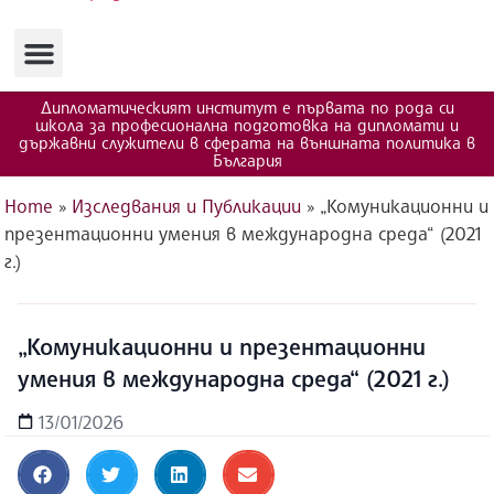
Изследвания и публикации
Полезни ресурси
Дипломатическият институт е първата по рода си
школа за професионална подготовка на дипломати и
държавни служители в сферата на външната политика в
България
Home
»
Изследвания и Публикации
»
„Комуникационни и
презентационни умения в международна среда“ (2021
г.)
„Комуникационни и презентационни
умения в международна среда“ (2021 г.)
13/01/2026