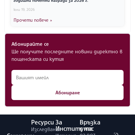
годишни почетни награди за 2026 г.
юли 19, 2026
Прочети повече »
Абонирайте се
Ще получите последните новини директно в
пощенската си кутия
Абониране
Ресурси
За
Връзка
Института
с нас
Изследвания