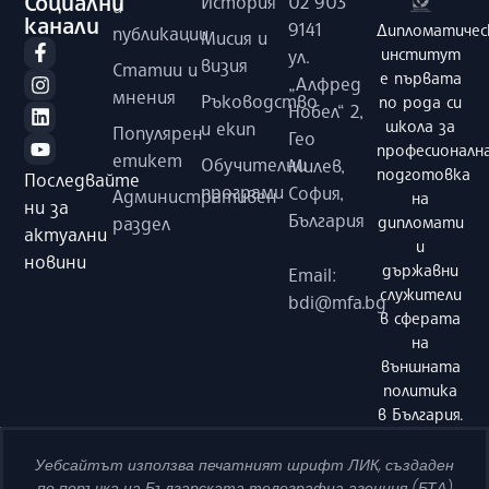
Социални
История
02 903
и
канали
9141
Дипломатичес
публикации
Мисия и
институт
ул.
визия
Статии и
е първата
„Алфред
мнения
Ръководство
по рода си
Нобел“ 2,
школа за
и екип
Популярен
Гео
професионалн
етикет
Обучителни
Милев,
подготовка
Последвайте
програми
София,
Административен
на
ни за
България
раздел
дипломати
актуални
и
новини
държавни
Email:
служители
bdi@mfa.bg
в сферата
на
външната
политика
в България.
Уебсайтът използва печатният шрифт ЛИК, създаден
по поръчка на Българската телеграфна агенция (БТА)