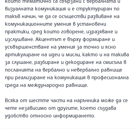
които тематично са свързани с вербалната и
визуалната комуникация и е структуриран по
такъв начин, че да се осъществи развиване на
комуникационните умения в установени
практики, сред които говорене, изразяване и
изслушване. Акцентът е върху формиране и
усъвършенстване на умения за точно и ясно
артикулиране на идеи и мисли, както и на такива
за слушане, разбиране и декодиране на смисъла в
посланията на вербално и невербално равнище
при реализиране на комуникация в професионална
среда на международно равнище.
Всяка от шестте части на наръчника може да се
чете независимо от другите, което създава
удобство относно информирането.