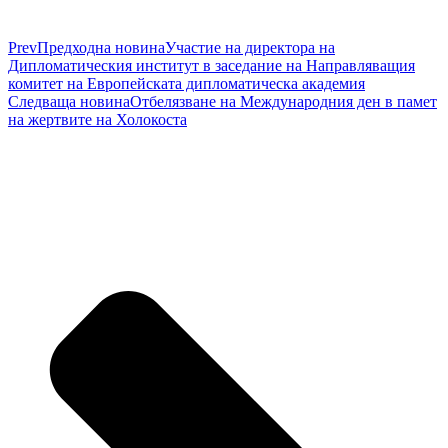
Prev
Предходна новина
Участие на директора на
Дипломатическия институт в заседание на Направляващия
комитет на Европейската дипломатическа академия
Следваща новина
Отбелязване на Международния ден в памет
на жертвите на Холокоста