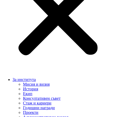
За института
Мисия и визия
История
Екип
Консултативен съвет
Стаж и кариери
Годишни награди
Проекти