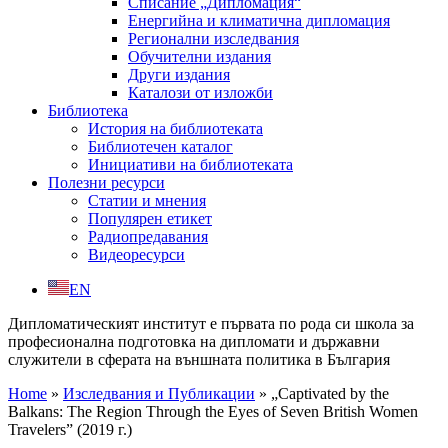
Списание „Дипломация“
Енергийна и климатична дипломация
Регионални изследвания
Обучителни издания
Други издания
Каталози от изложби
Библиотека
История на библиотеката
Библиотечен каталог
Инициативи на библиотеката
Полезни ресурси
Статии и мнения
Популярен етикет
Радиопредавания
Видеоресурси
EN
Дипломатическият институт е първата по рода си школа за
професионална подготовка на дипломати и държавни
служители в сферата на външната политика в България
Home
»
Изследвания и Публикации
»
„Captivated by the
Balkans: The Region Through the Eyes of Seven British Women
Travelers” (2019 г.)