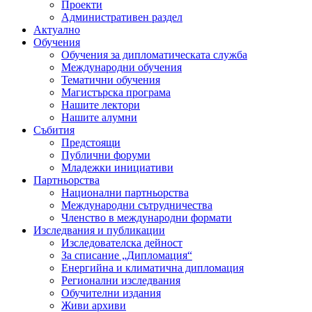
Проекти
Административен раздел
Актуално
Обучения
Обучения за дипломатическата служба
Международни обучения
Тематични обучения
Магистърска програма
Нашите лектори
Нашите алумни
Събития
Предстоящи
Публични форуми
Младежки инициативи
Партньорства
Национални партньорства
Международни сътрудничества
Членство в международни формати
Изследвания и публикации
Изследователска дейност
За списание „Дипломация“
Енергийна и климатична дипломация
Регионални изследвания
Обучителни издания
Живи архиви