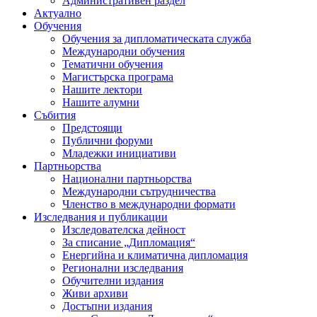
Административен раздел
Актуално
Обучения
Обучения за дипломатическата служба
Международни обучения
Тематични обучения
Магистърска програма
Нашите лектори
Нашите алумни
Събития
Предстоящи
Публични форуми
Младежки инициативи
Партньорства
Национални партньорства
Международни сътрудничества
Членство в международни формати
Изследвания и публикации
Изследователска дейност
За списание „Дипломация“
Енергийна и климатична дипломация
Регионални изследвания
Обучителни издания
Живи архиви
Достъпни издания