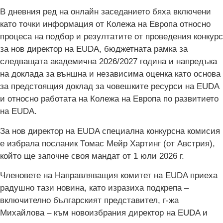
В дневния ред на онлайн заседанието бяха включени
като точки информация от Колежа на Европа относно
процеса на подбор и резултатите от проведения конкурс
за нов директор на EUDA, бюджетната рамка за
следващата академична 2026/2027 година и напредъка
на доклада за външна и независима оценка като основа
за предстоящия доклад за човешките ресурси на EUDA
и относно работата на Колежа на Европа по развитието
на EUDA.
За нов директор на EUDA специална конкурсна комисия
е избрала посланик Томас Мейр Хартинг (от Австрия),
който ще започне своя мандат от 1 юли 2026 г.
Членовете на Направляващия комитет на EUDA приеха
радушно тази новина, като изразиха подкрепа –
включително българският представител, г-жа
Михайлова – към новоизбрания директор на EUDA и