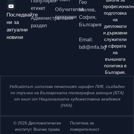
Популярен
Гео
професионалн
етикет
Обучителни
Милев,
подготовка
Последвайте
програми
София,
Административен
на
ни за
България
раздел
дипломати
актуални
и държавни
новини
Email:
служители
в сферата
bdi@mfa.bg
на
външната
политика в
България.
Уебсайтът използва печатният шрифт ЛИК, създаден
по поръчка на Българската телеграфна агенция (БТА)
от екип от Националната художествена академия
(НХА).
© 2026 Дипломатически
Политика за
институт. Всички права
поверителност