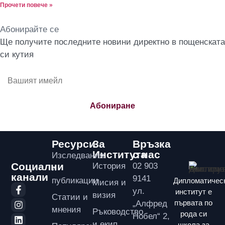
Прочети повече »
Абонирайте се
Ще получите последните новини директно в пощенската
си кутия
Абониране
Ресурси
За
Връзка
Института
с нас
Изследвания
Социални
История
02 903
и
канали
9141
публикации
Дипломатичес
Мисия и
ул.
институт е
визия
Статии и
първата по
„Алфред
мнения
Ръководство
рода си
Нобел“ 2,
и екип
школа за