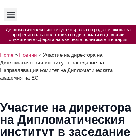
Изследвания и публикации
Полезни ресурси
Дипломатическият институт е първата по рода си школа за
професионална подготовка на дипломати и държавни
служители в сферата на външната политика в България
Home
»
Новини
»
Участие на директора на
Дипломатическия институт в заседание на
Направляващия комитет на Дипломатическата
академия на ЕС
Участие на директора
на Дипломатическия
институт в заседание