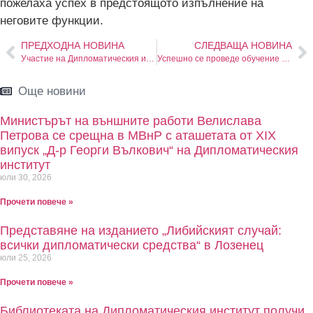
пожелаха успех в предстоящото изпълнение на
неговите функции.
ПРЕДХОДНА НОВИНА
СЛЕДВАЩА НОВИНА
Участие на Дипломатическия институт в кариерния форум на Юридическия факултет на Софийския университет
Успешно се проведе обучение на тема „Ролята на многостранната дипломация в управлението на международни кризи и конфликти“
Още новини
Министърът на външните работи Велислава
Петрова се срещна в МВнР с аташетата от XIX
випуск „Д-р Георги Вълкович“ на Дипломатическия
институт
юли 30, 2026
Прочети повече »
Представяне на изданието „Либийският случай:
всички дипломатически средства“ в Лозенец
юли 25, 2026
Прочети повече »
Библиотеката на Дипломатическия институт получи