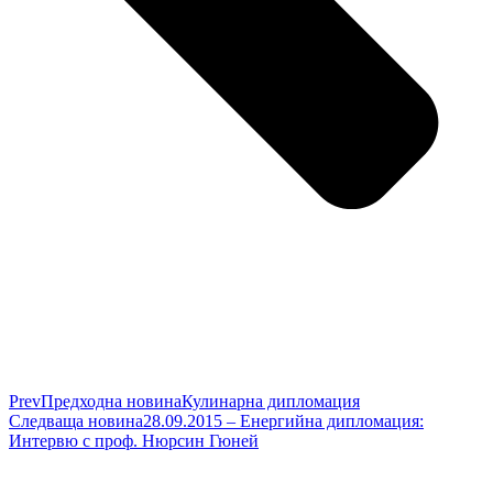
Prev
Предходна новина
Кулинарна дипломация
Следваща новина
28.09.2015 – Енергийна дипломация:
Интервю с проф. Нюрсин Гюней