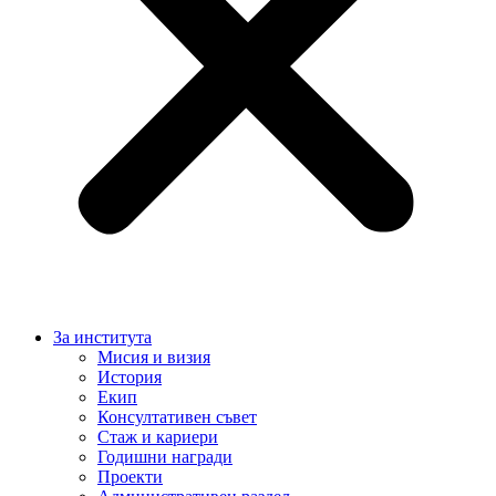
За института
Мисия и визия
История
Екип
Консултативен съвет
Стаж и кариери
Годишни награди
Проекти