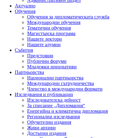
Административен раздел
Актуално
Обучения
Обучения за дипломатическата служба
Международни обучения
Тематични обучения
Магистърска програма
Нашите лектори
Нашите алумни
Събития
Предстоящи
Публични форуми
Младежки инициативи
Партньорства
Национални партньорства
Международни сътрудничества
Членство в международни формати
Изследвания и публикации
Изследователска дейност
За списание „Дипломация“
Енергийна и климатична дипломация
Регионални изследвания
Обучителни издания
Живи архиви
Достъпни издания