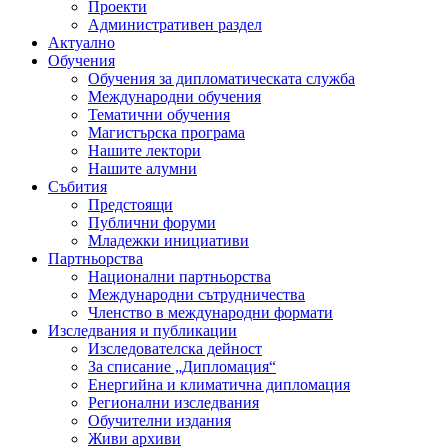
Проекти
Административен раздел
Актуално
Обучения
Обучения за дипломатическата служба
Международни обучения
Тематични обучения
Магистърска програма
Нашите лектори
Нашите алумни
Събития
Предстоящи
Публични форуми
Младежки инициативи
Партньорства
Национални партньорства
Международни сътрудничества
Членство в международни формати
Изследвания и публикации
Изследователска дейност
За списание „Дипломация“
Енергийна и климатична дипломация
Регионални изследвания
Обучителни издания
Живи архиви