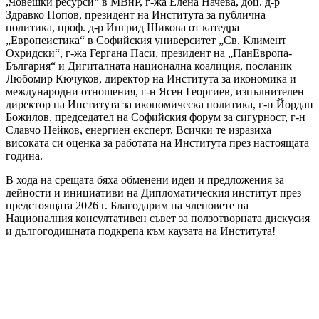
„Човешки ресурси“ в МВнР, г-жа Елена Начева, доц. д-р
Здравко Попов, президент на Института за публична
политика, проф. д-р Ингрид Шикова от катедра
„Европеистика“ в Софийския университет „Св. Климент
Охридски“, г-жа Гергана Паси, президент на „ПанЕвропа-
България“ и Дигиталната национална коалиция, посланик
Любомир Кючуков, директор на Института за икономика и
международни отношения, г-н Ясен Георгиев, изпълнителен
директор на Института за икономическа политика, г-н Йордан
Божилов, председател на Софийския форум за сигурност, г-н
Славчо Нейков, енергиен експерт. Всички те изразиха
високата си оценка за работата на Института през настоящата
година.
В хода на срещата бяха обменени идеи и предложения за
дейности и инициативи на Дипломатическия институт през
предстоящата 2026 г. Благодарим на членовете на
Националния консултативен съвет за ползотворната дискусия
и дългогодишната подкрепа към каузата на Института!