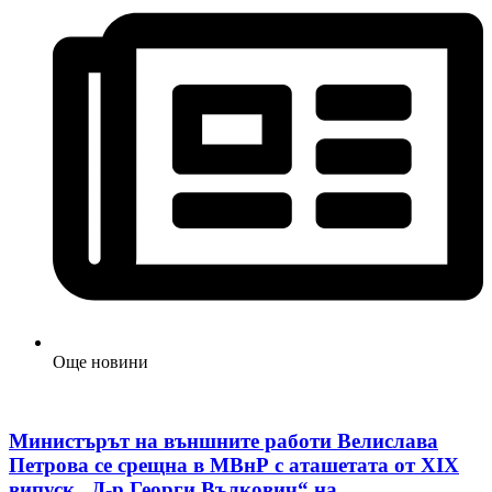
Още новини
Министърът на външните работи Велислава
Петрова се срещна в МВнР с аташетата от XIX
випуск „Д-р Георги Вълкович“ на