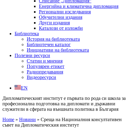
Списание „Дипломация“
Енергийна и климатична дипломация
Регионални изследвания
Обучителни издания
Други издания
Каталози от изложби
Библиотека
История на библиотеката
Библиотечен каталог
Инициативи на библиотеката
Полезни ресурси
Статии и мнения
Популярен етикет
Радиопредавания
Видеоресурси
EN
Дипломатическият институт е първата по рода си школа за
професионална подготовка на дипломати и държавни
служители в сферата на външната политика в България
Home
»
Новини
»
Среща на Националния консултативен
съвет на Дипломатическия институт