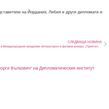
едставители на Йордания, Либия и други дипломати и
СЛЕДВАЩА НОВИНА
Участие на Дипломатическия институт в Международния младежки литературен и филмов конкурс „Приятелството – смисъл и спасение“ в Бургас
еорги Вълкович“ на Дипломатическия институт