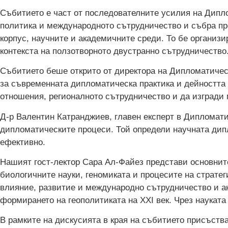
Събитието е част от последователните усилия на Дипл
политика и международното сътрудничество и събра п
корпус, научните и академичните среди. То бе организ
контекста на ползотворното двустранно сътрудничество
Събитието беше открито от директора на Дипломатичес
за съвременната дипломатическа практика и дейността 
отношения, регионалното сътрудничество и да изгради
Д-р Валентин Катранджиев, главен експерт в Дипломати
дипломатическите процеси. Той определи научната дип
ефективно.
Нашият гост-лектор Сара Ал-Файез представи основнит
биологичните науки, геномиката и процесите на стратег
влияние, развитие и международно сътрудничество и ак
формирането на геополитиката на XXI век. Чрез наукат
В рамките на дискусията в края на събитието присъств