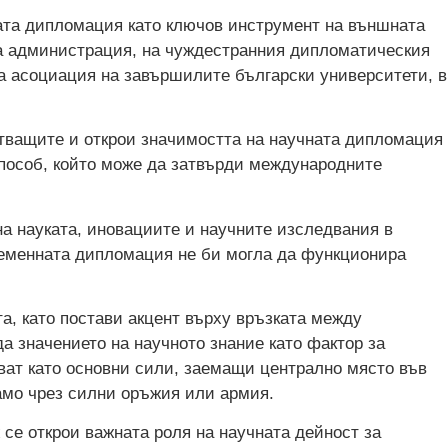
ата дипломация като ключов инструмент на външната
а администрация, на чуждестранния дипломатическия
та асоциация на завършилите български университети, в
тващите и открои значимостта на научната дипломация
способ, който може да затвърди международните
на науката, иновациите и научните изследвания в
ременната дипломация не би могла да функционира
а, като постави акцент върху връзката между
а значението на научното знание като фактор за
ават като основни сили, заемащи централно място във
само чрез силни оръжия или армия.
се открои важната роля на научната дейност за