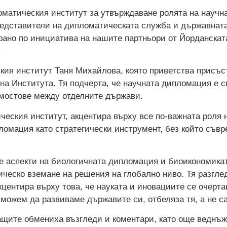
оматическия институт за утвърждаване ролята на научн
редставители на дипломатическата служба и държавнат
ирано по инициатива на нашите партньори от Йорданска
.
кия институт Таня Михайлова, която приветства присъс
на Института. Тя подчерта, че научната дипломация е 
 мостове между отделните държави.
ческия институт, акцентира върху все по-важната роля 
ломация като стратегически инструмент, без който съв
е аспекти на биологичната дипломация и биоикономикат
ическо вземане на решения на глобално ниво. Тя разглед
центира върху това, че науката и иновациите се очерт
а можем да развиваме държавите си, отбеляза тя, а не 
ащите обмениха възгледи и коментари, като още веднъж 