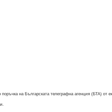
поръчка на Българската телеграфна агенция (БТА) от е
и.