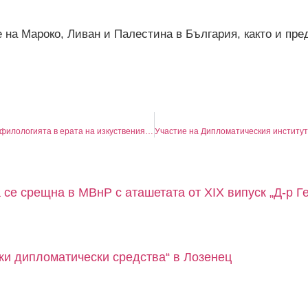
 на Мароко, Ливан и Палестина в България, както и пр
Участие на Дипломатическия институт в кариерен форум „Бъдещето на филологията в ерата на изкуствения интелект“
се срещна в МВнР с аташетата от XIX випуск „Д-р Г
ки дипломатически средства“ в Лозенец