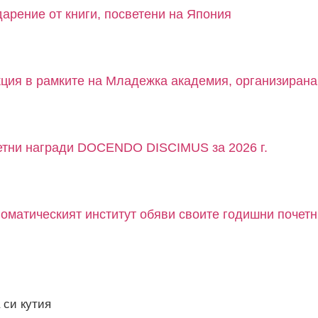
арение от книги, посветени на Япония
кция в рамките на Младежка академия, организиран
четни награди DOCENDO DISCIMUS за 2026 г.
матическият институт обяви своите годишни почетни
 си кутия