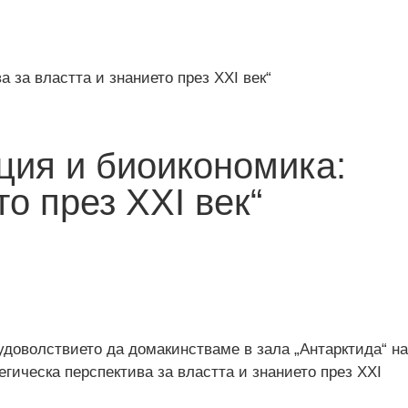
 за властта и знанието през XXI век“
ция и биоикономика:
о през XXI век“
доволствието да домакинстваме в зала „Антарктида“ на
ическа перспектива за властта и знанието през XXI