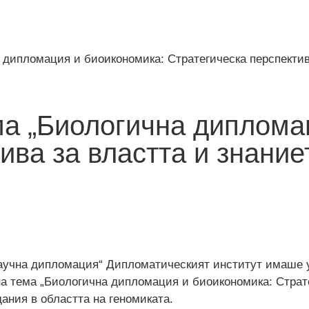
дипломация и биоикономика: Стратегическа перспектива
ма „Биологична диплома
ва за властта и знаниет
Научна дипломация“ Дипломатическият институт имаше у
 тема „Биологична дипломация и биоикономика: Стратег
дания в областта на геномиката.