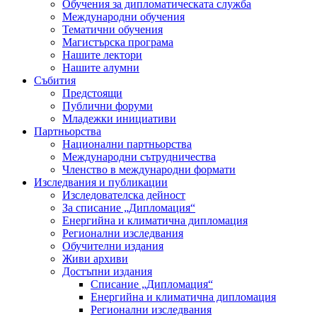
Обучения за дипломатическата служба
Международни обучения
Тематични обучения
Магистърска програма
Нашите лектори
Нашите алумни
Събития
Предстоящи
Публични форуми
Младежки инициативи
Партньорства
Национални партньорства
Международни сътрудничества
Членство в международни формати
Изследвания и публикации
Изследователска дейност
За списание „Дипломация“
Енергийна и климатична дипломация
Регионални изследвания
Обучителни издания
Живи архиви
Достъпни издания
Списание „Дипломация“
Енергийна и климатична дипломация
Регионални изследвания