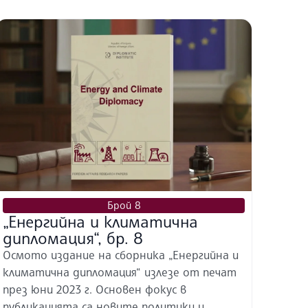
Брой 8
„Енергийна и климатична
дипломация“, бр. 8
Осмото издание на сборника „Енергийна и
климатична дипломация“ излезе от печат
през юни 2023 г. Основен фокус в
публикацията са новите политики и