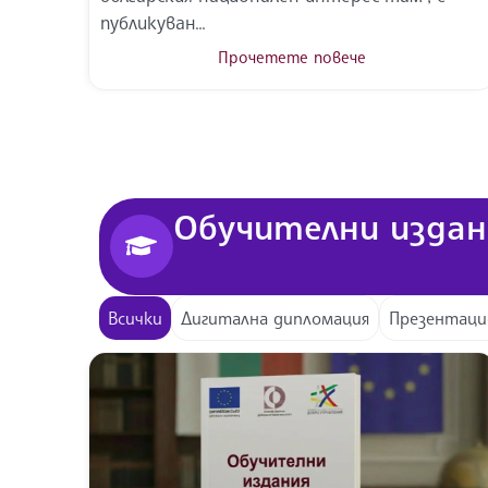
публикуван...
Прочетете повече
Обучителни издан
Всички
Дигитална дипломация
Презентаци