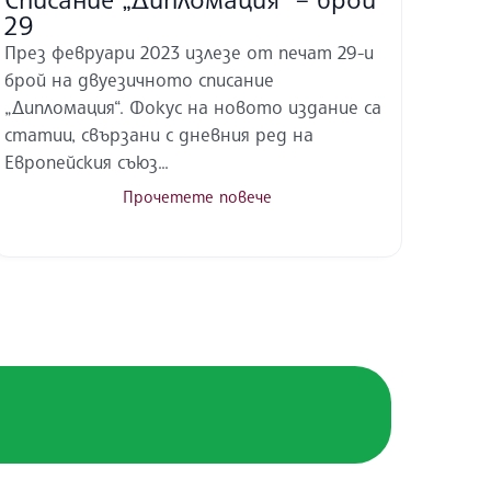
29
През февруари 2023 излезе от печат 29-и
брой на двуезичното списание
„Дипломация“. Фокус на новото издание са
статии, свързани с дневния ред на
Европейския съюз...
Прочетете повече