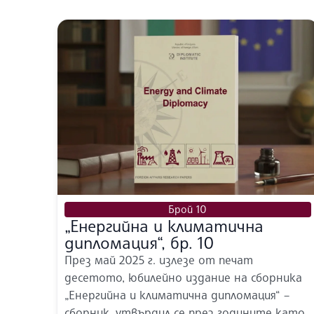
Брой 10
„Енергийна и климатична
дипломация“, бр. 10
През май 2025 г. излезе от печат
десетото, юбилейно издание на сборника
„Енергийна и климатична дипломация“ –
сборник, утвърдил се през годините като