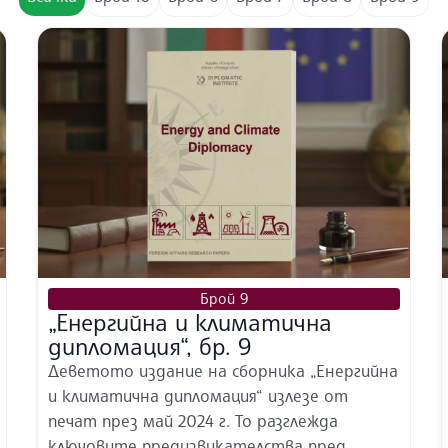
Брой 9
„Енергийна и климатична
дипломация“, бр. 9
Деветото издание на сборника „Енергийна
и климатична дипломация“ излезе от
печат през май 2024 г. То разглежда
ключовите предизвикателства пред