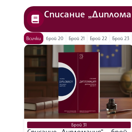
Списание „Диплома
Всички
брой 20
Брой 21
Брой 22
Брой 23
Брой 31
Списание „Дипломация“ – брой