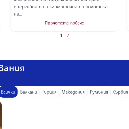
енергийната и климатичната политика
на...
Прочетете повече
1
2
вания
Всички
Балкани
Гърция
Македония
Румъния
Сърбия