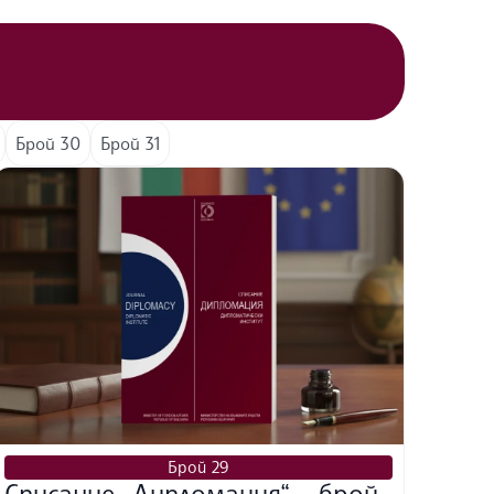
Брой 30
Брой 31
Брой 29
Списание „Дипломация“ – брой