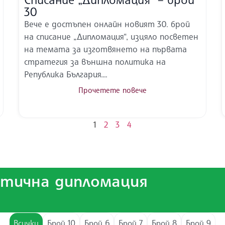
30
Вече е достъпен онлайн новият 30. брой
на списание „Дипломация“, изцяло посветен
на темата за изготвянето на първата
стратегия за външна политика на
Република България....
Прочетете повече
1
2
3
4
атична дипломация
Всички
Брой 10
Брой 6
Брой 7
Брой 8
Брой 9