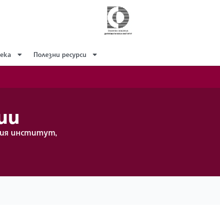
ека
Полезни ресурси
ии
кия институт,