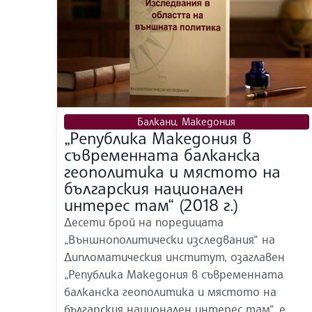
Балкани
,
Македония
„Република Македония в
съвременната балканска
геополитика и мястото на
българския национален
интерес там“ (2018 г.)
Десети брой на поредицата
„Външнополитически изследвания“ на
Дипломатическия институт, озаглавен
„Република Македония в съвременната
балканска геополитика и мястото на
българския национален интерес там“, е