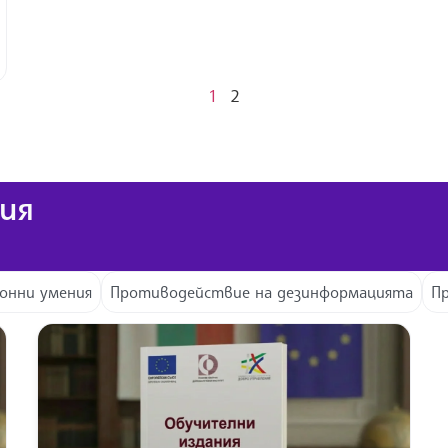
1
2
ия
онни умения
Противодействие на дезинформацията
П