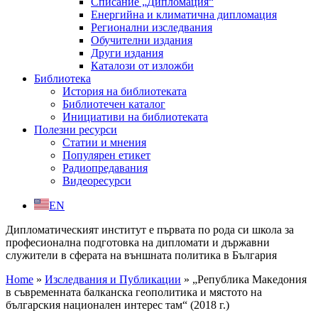
Списание „Дипломация“
Енергийна и климатична дипломация
Регионални изследвания
Обучителни издания
Други издания
Каталози от изложби
Библиотека
История на библиотеката
Библиотечен каталог
Инициативи на библиотеката
Полезни ресурси
Статии и мнения
Популярен етикет
Радиопредавания
Видеоресурси
EN
Дипломатическият институт е първата по рода си школа за
професионална подготовка на дипломати и държавни
служители в сферата на външната политика в България
Home
»
Изследвания и Публикации
»
„Република Македония
в съвременната балканска геополитика и мястото на
българския национален интерес там“ (2018 г.)