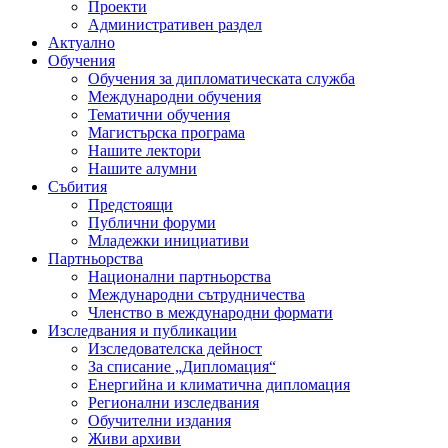
Проекти
Административен раздел
Актуално
Обучения
Обучения за дипломатическата служба
Международни обучения
Тематични обучения
Магистърска програма
Нашите лектори
Нашите алумни
Събития
Предстоящи
Публични форуми
Младежки инициативи
Партньорства
Национални партньорства
Международни сътрудничества
Членство в международни формати
Изследвания и публикации
Изследователска дейност
За списание „Дипломация“
Енергийна и климатична дипломация
Регионални изследвания
Обучителни издания
Живи архиви