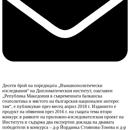
Десети брой на поредицата „Външнополитически
изследвания“ на Дипломатическия институт, озаглавен
„Република Македония в съвременната балканска
геополитика и мястото на българския национален интерес
там“, е публикуван през месец април 2018 г. Изданието е
продукт на обявения през 2016 г. на същата тема втори
конкурс в рамките на приложно-изследователския проект на
Института и съдържа два експертни доклада на двамата
победители в конкурса – д-р Йорданка Стоянова-Тонева и д-р