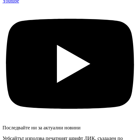
Youtube
Последвайте ни за актуални новини
Уебсайтът използва печатният шрифт ЛИК, създаден по