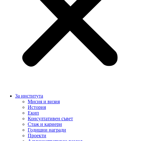
За института
Мисия и визия
История
Екип
Консултативен съвет
Стаж и кариери
Годишни награди
Проекти