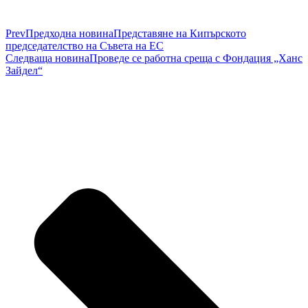
Prev
Предходна новина
Представяне на Кипърското
председателство на Съвета на ЕС
Следваща новина
Проведе се работна среща с Фондация „Ханс
Зайдел“