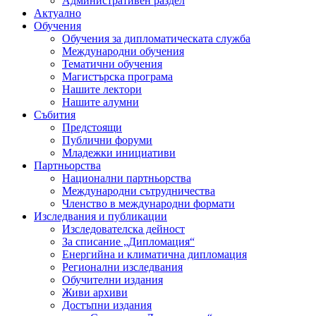
Административен раздел
Актуално
Обучения
Обучения за дипломатическата служба
Международни обучения
Тематични обучения
Магистърска програма
Нашите лектори
Нашите алумни
Събития
Предстоящи
Публични форуми
Младежки инициативи
Партньорства
Национални партньорства
Международни сътрудничества
Членство в международни формати
Изследвания и публикации
Изследователска дейност
За списание „Дипломация“
Енергийна и климатична дипломация
Регионални изследвания
Обучителни издания
Живи архиви
Достъпни издания